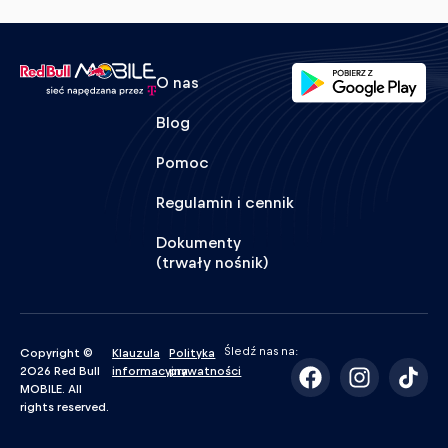
O nas
Blog
Pomoc
Regulamin i cennik
Dokumenty
(trwały nośnik)
Śledź nas na:
Copyright ©
Klauzula
Polityka
2026 Red Bull
informacyjna
prywatności
MOBILE. All
rights reserved.