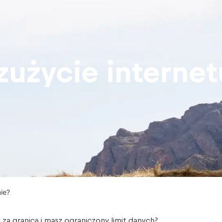
zużycie interne
ie?
 za granicą i masz ograniczony limit danych?