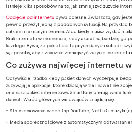
Istnieje kilka sposobów na to, jak zmniejszyć zużycie inter
Odcięcie od internetu
bywa bolesne. Zwłaszcza, gdy jest
pewno przeżył jedną z podobnych sytuacji. Na przykład 
całkiem nieznanym terenie. Albo kiedy musisz wysłać mail
Brak internetu w momencie, kiedy akurat najbardziej go
każdego. Bywa, że pakiet dostępnych danych schodzi szybci
są sposoby, aby z znacznie zmniejszyć zużycie ineternetu 
Co zużywa najwięcej internetu w 
Oczywiście, rzadko kiedy pakiet danych wyczerpuje bezpo
zużywają je aplikacje, które działają w tle i nawet nie zd
one nasz pakiet internetowy. Smartfony oferują wiele funkcj
danych. Wśród głównych winowajców znajdują się:
– Strumieniowanie wideo (np. YouTube, Netflix) i muzyki (np
– Media społecznościowe z automatycznym odtwarzaniem