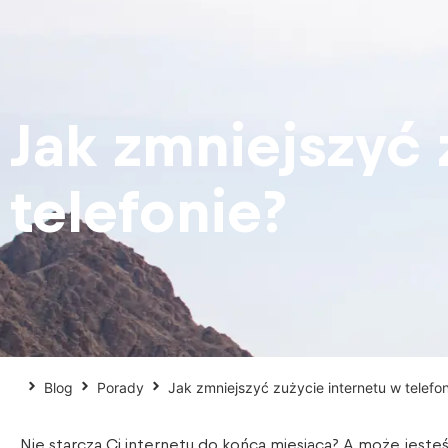
Jak zmniejszyć 
telefonie?
Blog
Porady
Jak zmniejszyć zużycie internetu w telefon
Nie starcza Ci internetu do końca miesiąca? A może jesteś