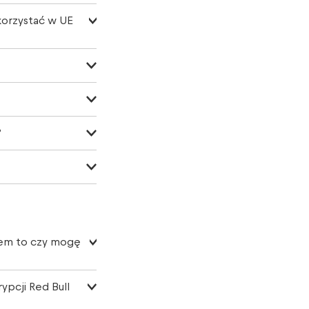
korzystać w UE
?
iem to czy mogę
pcji Red Bull