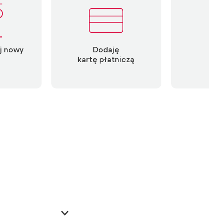
j nowy
Dodaję
D
kartę płatniczą
ka