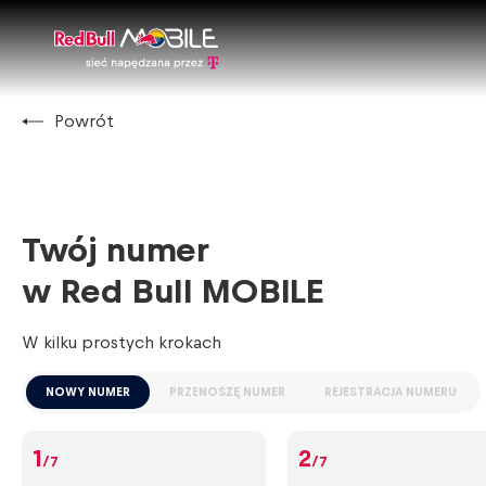
Powrót
Twój numer
w Red Bull MOBILE
W kilku prostych krokach
NOWY NUMER
PRZENOSZĘ NUMER
REJESTRACJA NUMERU
1
2
/7
/7