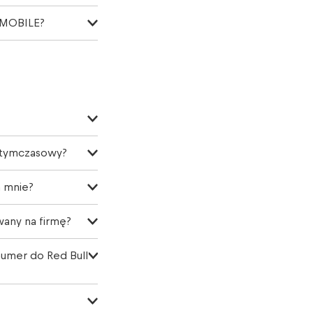
l MOBILE?
 tymczasowy?
a mnie?
any na firmę?
umer do Red Bull