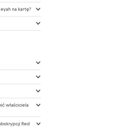
eyah na kartę?
ć właściciela
ubskrypcji Red