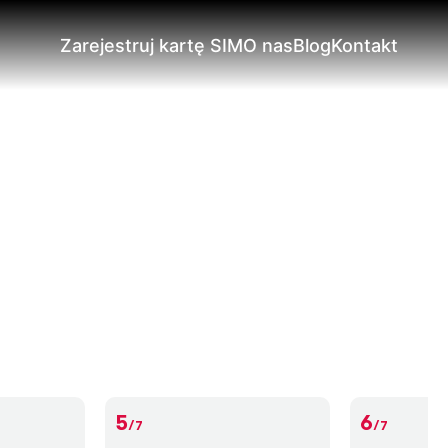
Zarejestruj kartę SIM
O nas
Blog
Kontakt
5
6
/7
/7