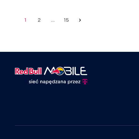
1
2
…
15