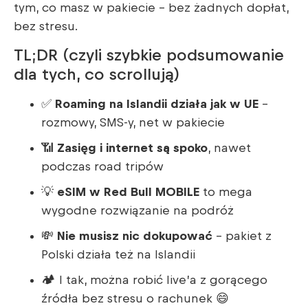
tym, co masz w pakiecie – bez żadnych dopłat,
bez stresu.
TL;DR (czyli szybkie podsumowanie
dla tych, co scrollują)
✅
Roaming na Islandii działa jak w UE
–
rozmowy, SMS-y, net w pakiecie
📶
Zasięg i internet są spoko
, nawet
podczas road tripów
💡
eSIM w Red Bull MOBILE
to mega
wygodne rozwiązanie na podróż
💸
Nie musisz nic dokupować
– pakiet z
Polski działa też na Islandii
🏕️ I tak, można robić live’a z gorącego
źródła bez stresu o rachunek 😄