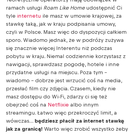
Teoretycznie operatorzy mają obowiązek w
ramach usługi
Roam Like Home
udostępnić Ci
tyle
internetu
ile masz w umowie krajowej, za
stawkę taką, jak w kraju podpisania umowy,
czyli w Polsce. Masz więc do dyspozycji całkiem
sporo. Wiadomo jednak, że w podróży zużywa
się znacznie więcej Interentu niż podczas
pobytu w kraju. Niemal codziennie korzystasz z
nawigacji, sprawdzasz pogodę, hotele i inne
przydatne usługi na miejscu. Poza tym –
wiadomo – dobrze jest wrzucić coś na media,
przesłać film czy zdjęcia. Czasem, kiedy nie
masz dostępu do Wi-Fi, zdarzy ci się też
obejrzeć coś na
Netflixie
albo innym
streamingu. Łatwo więc przekroczyć limit, a
wówczas…
będziesz płacił za internet stawkę
jak za granicą!
Warto więc zrobić wszystko żeby