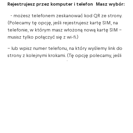
Rejestrujesz przez komputer i telefon Masz wybór:
- możesz telefonem zeskanować kod QR ze strony.
(Polecamy tę opcję, jeśli rejestrujesz kartę SIM, na
telefonie, w którym masz włożoną nową kartę SIM –
musisz tylko połączyć się z wi-fi.)
– lub wpisz numer telefonu, na który wyślemy link do
strony z kolejnymi krokami. (Tę opcję polecamy, jeśli
korzystasz z telefonu, w którym masz aktywowaną
inną kartę SIM. Czyli taki telefon, na którym masz
połączenie z siecią i dojdzie do Ciebie nasz SMS. Nie
wpisuj tu numeru z karty, którą chcesz zarejstrować.)