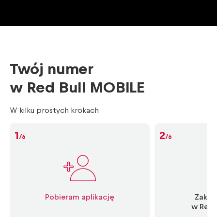
Twój numer
w Red Bull MOBILE
W kilku prostych krokach
1
2
/6
/6
Pobieram aplikację
Zakła
w Red 