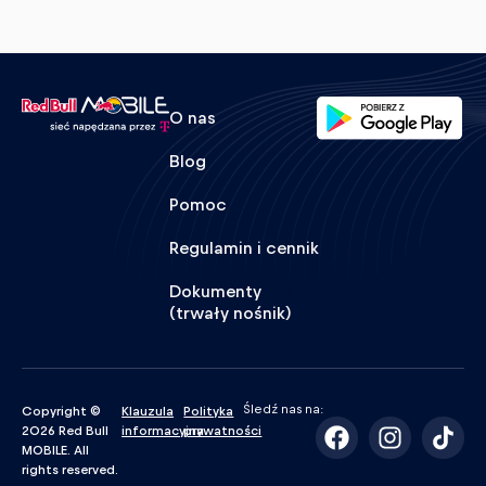
O nas
Blog
Pomoc
Regulamin i cennik
Dokumenty
(trwały nośnik)
Śledź nas na:
Copyright ©
Klauzula
Polityka
2026 Red Bull
informacyjna
prywatności
MOBILE. All
rights reserved.