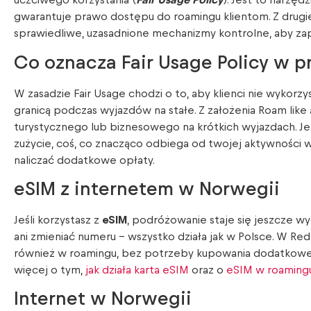
uczciwego korzystania (
Fair Usage Policy
). Jest to narzęd
gwarantuje prawo dostępu do roamingu klientom. Z drug
sprawiedliwe, uzasadnione mechanizmy kontrolne, aby za
Co oznacza Fair Usage Policy w p
W zasadzie Fair Usage chodzi o to, aby klienci nie wykorz
granicą podczas wyjazdów na stałe. Z założenia Roam like
turystycznego lub biznesowego na krótkich wyjazdach. J
zużycie, coś, co znacząco odbiega od twojej aktywności w
naliczać dodatkowe opłaty.
eSIM z internetem w Norwegii
Jeśli korzystasz z
eSIM
, podróżowanie staje się jeszcze w
ani zmieniać numeru – wszystko działa jak w Polsce. W Re
również w roamingu, bez potrzeby kupowania dodatkowej 
więcej o tym,
jak działa karta eSIM
oraz o
eSIM w roaming
Internet w Norwegii