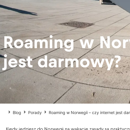
Roaming w Norw
jest darmowy?
Blog
Porady
Roaming w Norwegii – czy internet jest d
Kiedy jedziesz do Norwegii na wakacje zasady są praktyczni