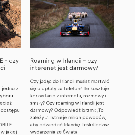
E – czy
Roaming w Irlandii – czy
eci
interenet jest darmowy?
Czy jadąc do Irlandii musisz martwić
– jedno z
się o opłaty za telefon? Ile kosztuje
wyboru
korzystanie z internetu, rozmowy i
zecież
sms-y? Czy roaming w Irlandii jest
z dostępu
darmowy? Odpowiedź brzmi: „To
zależy…”. Istnieje milion powodów,
OBILE
aby odwiedzić Irlandię. Jeśli śledzisz
w jakiej
wydarzenia ze Świata