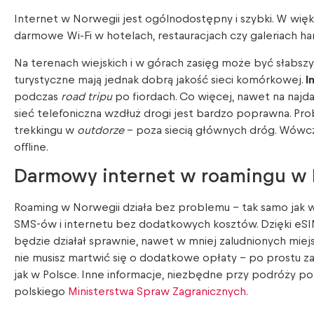
Internet w Norwegii jest ogólnodostępny i szybki. W wię
darmowe Wi-Fi w hotelach, restauracjach czy galeriach h
Na terenach wiejskich i w górach zasięg może być słabszy
turystyczne mają jednak dobrą jakość sieci komórkowej.
I
podczas
road tripu
po fiordach. Co więcej, nawet na najd
sieć telefoniczna wzdłuż drogi jest bardzo poprawna. Pr
trekkingu w
outdorze
– poza siecią głównych dróg. Wówcz
offline.
Darmowy internet w roamingu w 
Roaming w Norwegii działa bez problemu – tak samo jak w
SMS-ów i internetu bez dodatkowych kosztów. Dzięki eSIM 
będzie działał sprawnie, nawet w mniej zaludnionych miejs
nie musisz martwić się o dodatkowe opłaty – po prostu zab
jak w Polsce. Inne informacje, niezbędne przy podróży po
polskiego
Ministerstwa Spraw Zagranicznych
.