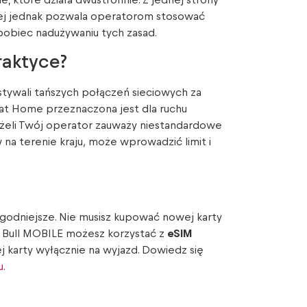
zie, które działa dwustronnie. Z jednej strony
iej jednak pozwala operatorom stosować
pobiec nadużywaniu tych zasad.
raktyce?
ystywali tańszych połączeń sieciowych za
 at Home przeznaczona jest dla ruchu
eżeli Twój operator zauważy niestandardowe
 na terenie kraju
,
może wprowadzić limit i
ygodniejsze. Nie musisz kupować nowej karty
d Bull MOBILE możesz korzystać z
eSIM
karty wyłącznie na wyjazd. Dowiedz się
u
.