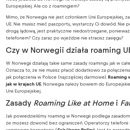
Europejskiej. Ale co z roamingiem?
Mimo, że Norwegia nie jest członkiem Unii Europejskiej, za
UE. Nie musisz mieć paszportu, wystarczy Ci dowód. Nie po
drogą lądową, jest praktycznie niedostrzegane, ponieważ
telefonem? Czy zaraz po wjeździe nie stracisz zasięgu?
Czy w Norwegii działa roaming U
W Norwegii działają takie same zasady roamingu jak w całej
Oznacza to, że nie musisz płacić dodatkowo za połączenia
jak połączenia w Polsce (najczęściej darmowe).
Roaming w
jak w krajach UE
. Norwegia należy bowiem do Europejski
Unii Europejskiej.
Zasady
Roaming Like at Home
i
Fa
Jak powiedzieliśmy roaming w Norwegii podlega zasado
że możesz dzwonić bez ograniczeń. Operatorzy telefoni