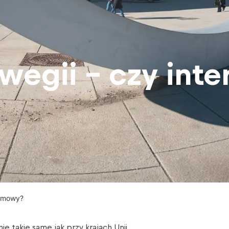
egii – czy inte
armowy?
e takie same jak przy krajach Unii