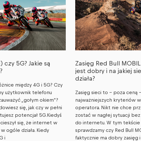
) czy 5G? Jakie są
Zasięg Red Bull MOBIL
?
jest dobry i na jakiej si
działa?
różnice między 4G i 5G? Czy
ny użytkownik telefonu
Zasięg sieci to – poza ceną 
zauważyć „gołym okiem”?
najważniejszych kryteriów 
 dowiesz się, jak czy w pełni
operatora. Nikt nie chce pr
tujesz potencjał 5G.Kiedyś
zostać w nagłej sytuacji be
cieszył się, że internet w
do internetu. W tym tekście
 w ogóle działa. Kiedy
sprawdzamy czy Red Bull M
G i
faktycznie ma dobry zasięg i 