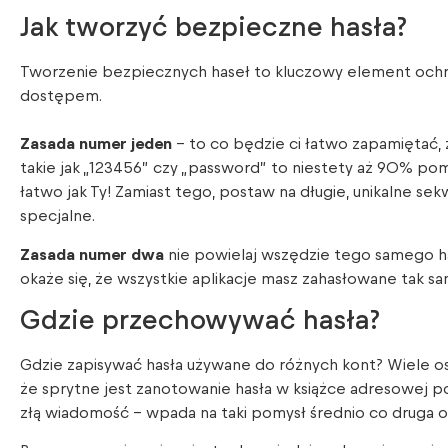
Jak tworzyć bezpieczne hasła?
Tworzenie bezpiecznych haseł to kluczowy element ochr
dostępem.
Zasada numer jeden
– to co będzie ci łatwo zapamiętać, 
takie jak „123456” czy „password” to niestety aż 90% pom
łatwo jak Ty! Zamiast tego, postaw na długie, unikalne sekwe
specjalne.
Zasada numer dwa
nie powielaj wszędzie tego samego hasł
okaże się, że wszystkie aplikacje masz zahasłowane tak sam
Gdzie przechowywać hasła?
Gdzie zapisywać hasła używane do różnych kont? Wiele osób
że sprytne jest zanotowanie hasła w książce adresowej 
złą wiadomość – wpada na taki pomysł średnio co druga 