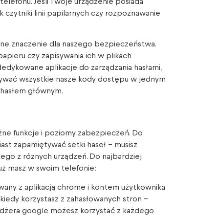
lefonu. Jeśli Twoje urządzenie posiada
czytniki linii papilarnych czy rozpoznawanie
ne znaczenie dla naszego bezpieczeństwa.
apieru czy zapisywania ich w plikach
dykowane aplikacje do zarządzania hasłami,
ywać wszystkie nasze kody dostępu w jednym
 hasłem głównym.
óżne funkcje i poziomy zabezpieczeń. Do
ast zapamiętywać setki haseł – musisz
ego z różnych urządzeń. Do najbardziej
ż masz w swoim telefonie:
any z aplikacją chrome i kontem użytkownika
y, kiedy korzystasz z zahasłowanych stron –
adżera google możesz korzystać z każdego