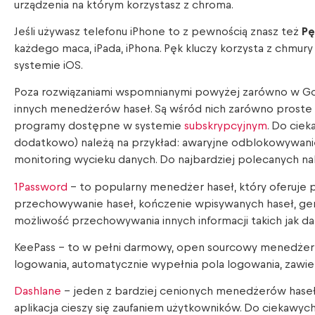
urządzenia na którym korzystasz z chroma.
Jeśli używasz telefonu iPhone to z pewnością znasz też
Pę
każdego maca, iPada, iPhona. Pęk kluczy korzysta z chmury
systemie iOS.
Poza rozwiązaniami wspomnianymi powyżej zarówno w Goog
innych menedżerów haseł. Są wśród nich zarówno proste 
programy dostępne w systemie
subskrypcyjnym
. Do cie
dodatkowo) należą na przykład: awaryjne odblokowywani
monitoring wycieku danych. Do najbardziej polecanych nal
1Password
– to popularny menedżer haseł, który oferuje 
przechowywanie haseł, kończenie wpisywanych haseł, gener
możliwość przechowywania innych informacji takich jak 
KeePass – to w pełni darmowy, open sourcowy menedżer
logowania, automatycznie wypełnia pola logowania, zawier
Dashlane
– jeden z bardziej cenionych menedżerów haseł.
aplikacja cieszy się zaufaniem użytkowników. Do ciekawych