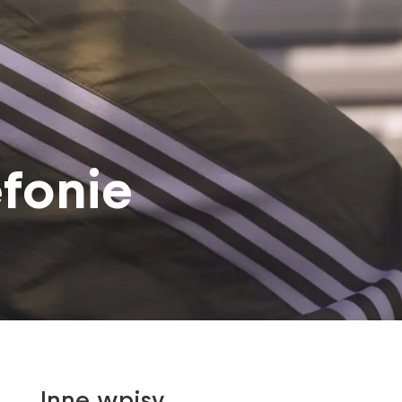
efonie
Inne wpisy