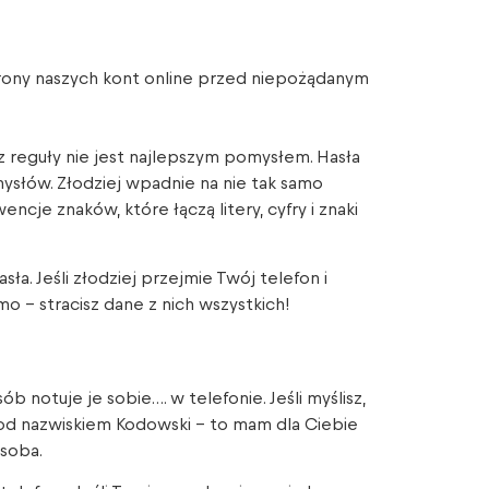
ony naszych kont online przed niepożądanym
z reguły nie jest najlepszym pomysłem. Hasła
ysłów. Złodziej wpadnie na nie tak samo
ncje znaków, które łączą litery, cyfry i znaki
a. Jeśli złodziej przejmie Twój telefon i
o – stracisz dane z nich wszystkich!
 notuje je sobie…. w telefonie. Jeśli myślisz,
pod nazwiskiem Kodowski – to mam dla Ciebie
osoba.