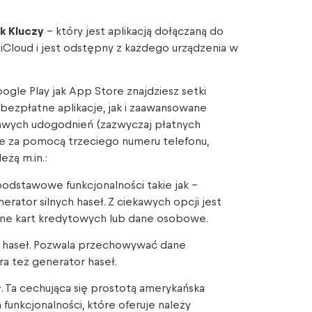
k Kluczy
– który jest aplikacją dołączaną do
 iCloud i jest odstępny z każdego urządzenia w
le Play jak App Store znajdziesz setki
bezpłatne aplikacje, jak i zaawansowane
kawych udogodnień (zazwyczaj płatnych
e za pomocą trzeciego numeru telefonu,
eżą m.in.:
podstawowe funkcjonalności takie jak –
ator silnych haseł. Z ciekawych opcji jest
dane kart kredytowych lub dane osobowe.
 haseł. Pozwala przechowywać dane
a też generator haseł.
 Ta cechująca się prostotą amerykańska
 funkcjonalności, które oferuje należy