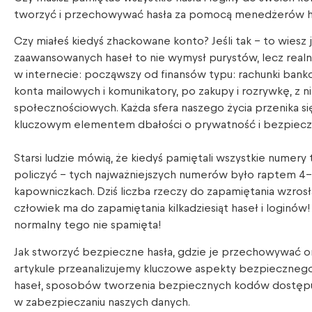
tworzyć i przechowywać hasła za pomocą menedżerów h
Czy miałeś kiedyś zhackowane konto? Jeśli tak – to wiesz j
zaawansowanych haseł to nie wymysł purystów, lecz real
w internecie: począwszy od finansów typu: rachunki banko
konta mailowych i komunikatory, po zakupy i rozrywkę, z n
społecznościowych. Każda sfera naszego życia przenika się
kluczowym elementem dbałości o prywatność i bezpiecz
Starsi ludzie mówią, że kiedyś pamiętali wszystkie numery 
policzyć – tych najważniejszych numerów było raptem 4-5
kapowniczkach. Dziś liczba rzeczy do zapamiętania wzros
człowiek ma do zapamiętania kilkadziesiąt haseł i loginów
normalny tego nie spamięta!
Jak stworzyć bezpieczne hasła, gdzie je przechowywać or
artykule przeanalizujemy kluczowe aspekty bezpiecznego
haseł, sposobów tworzenia bezpiecznych kodów dostępu
w zabezpieczaniu naszych danych.