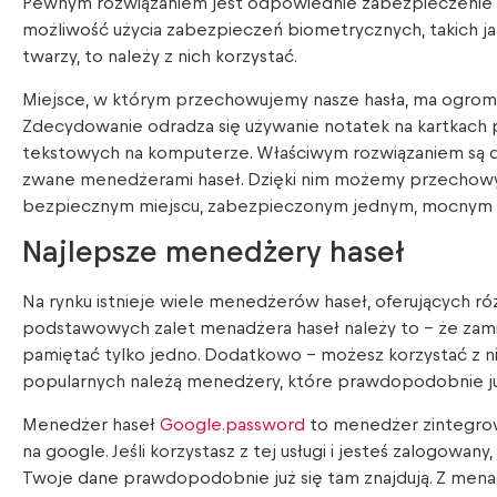
Pewnym rozwiązaniem jest odpowiednie zabezpieczenie te
możliwość użycia zabezpieczeń biometrycznych, takich jak 
twarzy, to należy z nich korzystać.
Miejsce, w którym przechowujemy nasze hasła, ma ogrom
Zdecydowanie odradza się używanie notatek na kartkach p
tekstowych na komputerze. Właściwym rozwiązaniem są de
zwane menedżerami haseł. Dzięki nim możemy przechow
bezpiecznym miejscu, zabezpieczonym jednym, mocnym
Najlepsze menedżery haseł
Na rynku istnieje wiele menedżerów haseł, oferujących r
podstawowych zalet menadżera haseł należy to – że zami
pamiętać tylko jedno. Dodatkowo – możesz korzystać z ni
popularnych należą menedżery, które prawdopodobnie ju
Menedżer haseł
Google.password
to menedżer zintegrow
na google. Jeśli korzystasz z tej usługi i jesteś zalogowan
Twoje dane prawdopodobnie już się tam znajdują. Z men