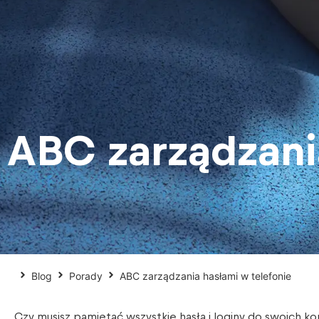
ABC zarządzani
Blog
Porady
ABC zarządzania hasłami w telefonie
Czy musisz pamiętać wszystkie hasła i loginy do swoich ko