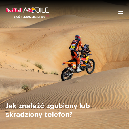
Jak znaleźć zgubiony lub
skradziony telefon?