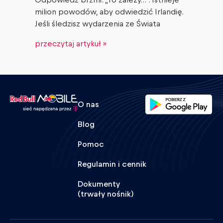
Odpowiedź brzmi: „To zależy…”. Istnieje
milion powodów, aby odwiedzić Irlandię.
Jeśli śledzisz wydarzenia ze Świata
przeczytaj artykuł »
O nas
Blog
Pomoc
Regulamin i cennik
Dokumenty
(trwały nośnik)