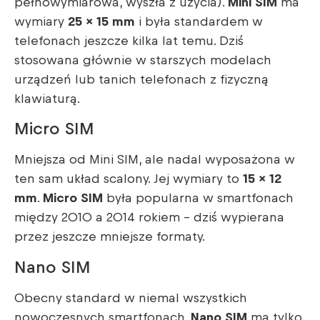
pełnowymiarowa, wyszła z użycia).
Mini SIM
ma
wymiary
25 × 15 mm
i była standardem w
telefonach jeszcze kilka lat temu. Dziś
stosowana głównie w starszych modelach
urządzeń lub tanich telefonach z fizyczną
klawiaturą.
Micro SIM
Mniejsza od Mini SIM, ale nadal wyposażona w
ten sam układ scalony. Jej wymiary to
15 × 12
mm
.
Micro SIM
była popularna w smartfonach
między 2010 a 2014 rokiem – dziś wypierana
przez jeszcze mniejsze formaty.
Nano SIM
Obecny standard w niemal wszystkich
nowoczesnych smartfonach.
Nano SIM
ma tylko