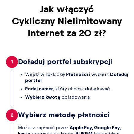
Jak włączyć
Cykliczny Nielimitowany
Internet za 20 zł?
Doładuj portfel subskrypcji
Wejdź w zakładkę
Płatności
i wybierz
Doładuj
portfel
.
Podaj numer
, który chcesz doładować.
Wybierz kwotę
doładowania.
Wybierz metodę płatności
Możesz zapłacić przez
Apple Pay, Google Pay,
kartą
podpiętą do konta,
BLIKIEM
lub szybkim