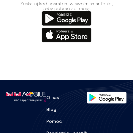
Zeskanuj kod aparatem w swoim smartfonie,
żeby pobrać aplikację.
O nas
Blog
Pomoc