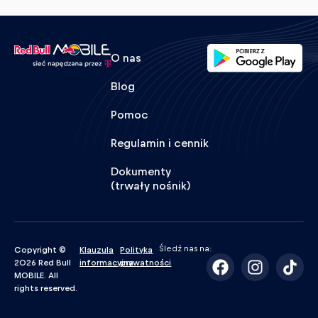
O nas
Blog
Pomoc
Regulamin i cennik
Dokumenty
(trwały nośnik)
Śledź nas na:
Copyright ©
Klauzula
Polityka
2026 Red Bull
informacyjna
prywatności
MOBILE. All
rights reserved.