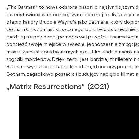
„The Batman” to nowa odsłona historii o najsłynniejszym 
przedstawiona w mroczniejszym i bardziej realistycznym 
etapie kariery Bruce’a Wayne’a jako Batmana, który dopi
Gotham City. Zamiast klasycznego bohatera ostatecznie 
bardziej niepewnego, pełnego wątpliwości i traumatyczne
odnaleźć swoje miejsce w świecie, jednocześnie zmagają
miasta. Zamiast spektakularnych akcji, film kładzie nacisk 
zagadki morderstw. Dzięki temu jest bardziej thrillerem 
Batman” wyróżnia się także klimatem, który przypomina kr
Gotham, zagadkowe postacie i budujący napięcie klimat no
„Matrix Resurrections” (2021)