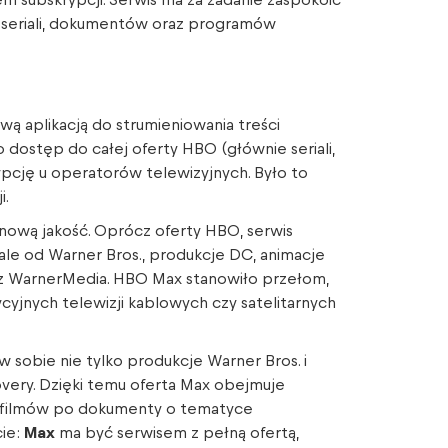
m subskrypcji. Serwis ma za zadanie zaspokoić
, seriali, dokumentów oraz programów
 aplikacją do strumieniowania treści
 dostęp do całej oferty HBO (głównie seriali,
pcję u operatorów telewizyjnych. Było to
i.
ową jakość. Oprócz oferty HBO, serwis
iale od Warner Bros., produkcje DC, animacje
 z WarnerMedia. HBO Max stanowiło przełom,
yjnych telewizji kablowych czy satelitarnych
 sobie nie tylko produkcje Warner Bros. i
very. Dzięki temu oferta Max obejmuje
 i filmów po dokumenty o tematyce
cie:
Max
ma być serwisem z pełną ofertą,