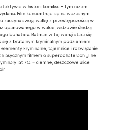
detektywie w historii komiksu – tym razem
wydaniu. Film koncentruje się na wczesnym
ero zaczyna swoją walkę z przestępczością w
już opanowanego w walce, widzowie śledzą
go bohatera. Batman w tej wersji stara się
c się z brutalnym kryminalnym podziemiem
na elementy kryminalne, tajemnice i rozwiązanie
niż klasycznym filmem o superbohaterach. „The
yminały lat 70. – ciemne, deszczowe ulice
ir.