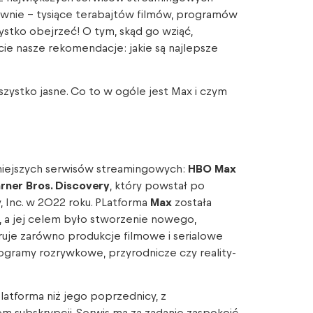
ownie – tysiące terabajtów filmów, programów
szystko obejrzeć! O tym, skąd go wziąć,
ie nasze rekomendacje: jakie są najlepsze
wszystko jasne. Co to w ogóle jest Max i czym
niejszych serwisów streamingowych:
HBO Max
rner Bros. Discovery
, który powstał po
, Inc. w 2022 roku. PLatforma
Max
została
 a jej celem było stworzenie nowego,
uje zarówno produkcje filmowe i serialowe
programy rozrywkowe, przyrodnicze czy reality-
atforma niż jego poprzednicy, z