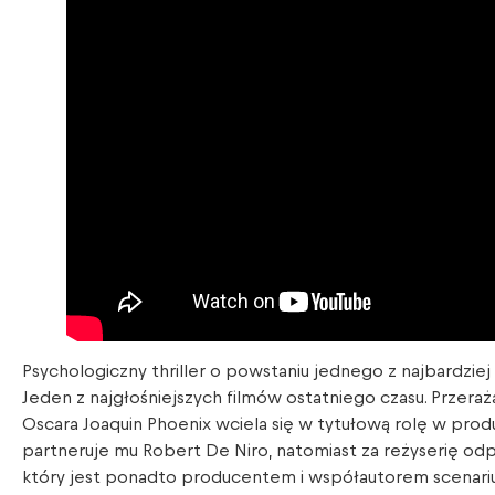
Psychologiczny thriller o powstaniu jednego z najbardziej
Jeden z najgłośniejszych filmów ostatniego czasu. Przera
Oscara Joaquin Phoenix wciela się w tytułową rolę w produk
partneruje mu Robert De Niro, natomiast za reżyserię od
który jest ponadto producentem i współautorem scenarius