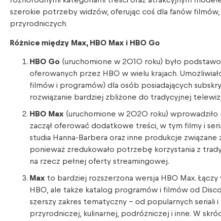
różnorodnymi kategoriami treści oraz atrakcyjnym modele
szerokie potrzeby widzów, oferując coś dla fanów filmów
przyrodniczych.
Różnice między Max, HBO Max i HBO Go
HBO Go
(uruchomione w 2010 roku) było podstawową
oferowanych przez HBO w wielu krajach. Umożliwiało
filmów i programów) dla osób posiadających subskry
rozwiązanie bardziej zbliżone do tradycyjnej telewizj
HBO Max
(uruchomione w 2020 roku) wprowadziło n
zaczął oferować dodatkowe treści, w tym filmy i ser
studia Hanna-Barbera oraz inne produkcje związane
ponieważ zredukowało potrzebę korzystania z tradyc
na rzecz pełnej oferty streamingowej.
Max
to bardziej rozszerzona wersja HBO Max. Łączy w
HBO, ale także katalog programów i filmów od Disco
szerszy zakres tematyczny – od popularnych seriali
przyrodniczej, kulinarnej, podróżniczej i inne. W skró