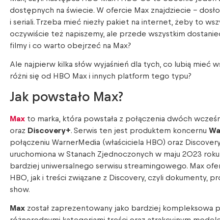
dostępnych na świecie. W ofercie Max znajdziecie – dosł
i seriali. Trzeba mieć niezły pakiet na internet, żeby to w
oczywiście też napiszemy, ale przede wszystkim dostaniec
filmy i co warto obejrzeć na Max?
Ale najpierw kilka słów wyjaśnień dla tych, co lubią mieć 
różni się od HBO Max i innych platform tego typu?
Jak powstało Max?
Max
to marka, która powstała z połączenia dwóch wcześ
oraz
Discovery+
. Serwis ten jest produktem koncernu
Wa
połączeniu WarnerMedia (właściciela HBO) oraz Discovery
uruchomiona w Stanach Zjednoczonych w maju 2023 roku,
bardziej uniwersalnego serwisu streamingowego. Max ofer
HBO, jak i treści związane z Discovery, czyli dokumenty, 
show.
Max
został zaprezentowany jako bardziej kompleksowa pl