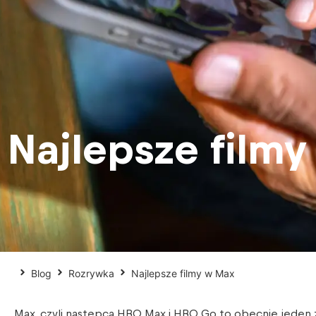
Najlepsze film
Blog
Rozrywka
Najlepsze filmy w Max
Max, czyli następca HBO Max i HBO Go to obecnie jeden