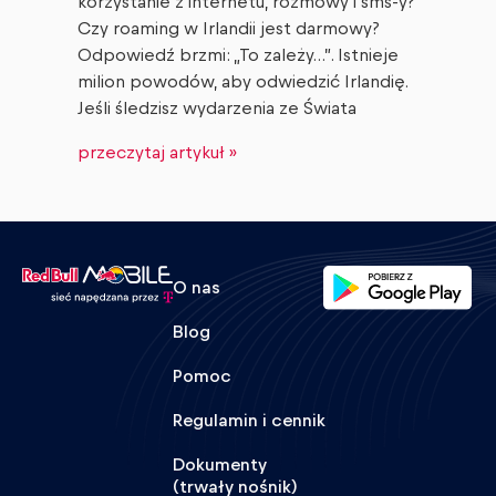
korzystanie z internetu, rozmowy i sms-y?
Czy roaming w Irlandii jest darmowy?
Odpowiedź brzmi: „To zależy…”. Istnieje
milion powodów, aby odwiedzić Irlandię.
Jeśli śledzisz wydarzenia ze Świata
przeczytaj artykuł »
O nas
Blog
Pomoc
Regulamin i cennik
Dokumenty
(trwały nośnik)