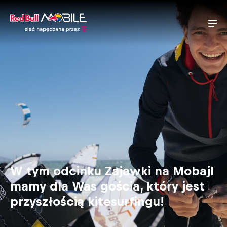
W tym odcinku Zajawki na Mobajl
mamy dla Was gościa, który jest
przyszłością kitesurfingu!