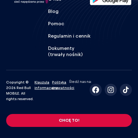
Blog
Pomoc
Regulamin i cennik
Dokumenty
(trwały nośnik)
Śledź nas na:
Copyright ©
Klauzula
Polityka
2026 Red Bull
informacyjna
prywatności
MOBILE. All
rights reserved.
CHCĘ TO!