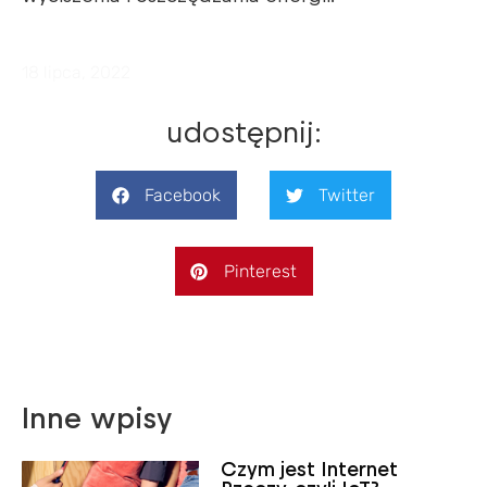
18 lipca, 2022
udostępnij:
Facebook
Twitter
Pinterest
Inne wpisy
Czym jest Internet