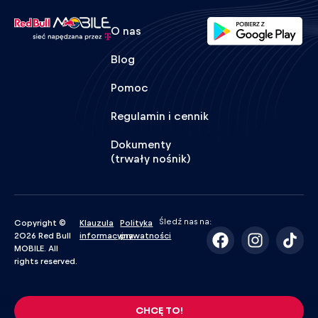
O nas
Blog
Pomoc
Regulamin i cennik
Dokumenty
(trwały nośnik)
Śledź nas na:
Copyright ©
Klauzula
Polityka
2026 Red Bull
informacyjna
prywatności
MOBILE. All
rights reserved.
CHCĘ TO!